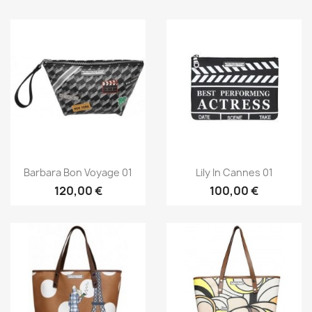
Aperçu rapide
Aperçu rapide


Barbara Bon Voyage 01
Lily In Cannes 01
120,00 €
100,00 €