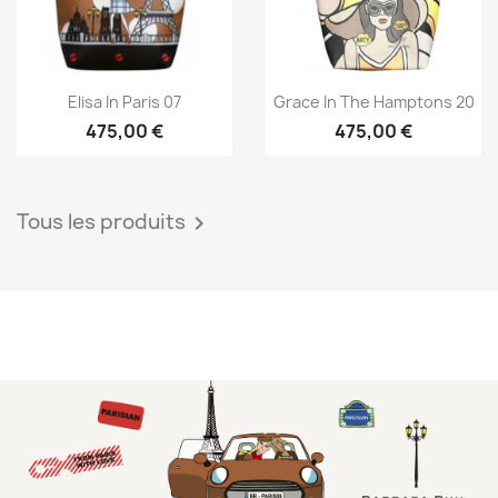
Aperçu rapide
Aperçu rapide


Elisa In Paris 07
Grace In The Hamptons 20
475,00 €
475,00 €
Tous les produits
