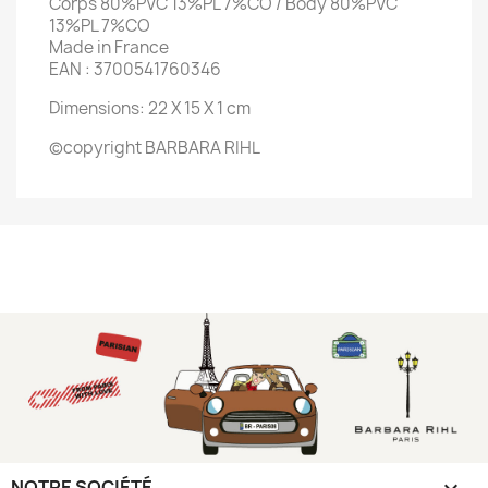
Corps 80%PVC 13%PL 7%CO / Body 80%PVC
13%PL 7%CO
Made in France
EAN : 3700541760346
Dimensions: 22 X 15 X 1 cm
©copyright BARBARA RIHL
NOTRE SOCIÉTÉ