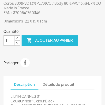
Corps 80%PVC 13%PL 7%CO / Body 80%PVC 13%PL 7%CO
Made in France
EAN : 3700541760346
Dimensions: 22 X 15 X 1 cm
Quantité

AJOUTER AU PANIER
Partager
Description
Détails du produit
LILY IN CANNES 01
Couleur Noir/ Colour Black