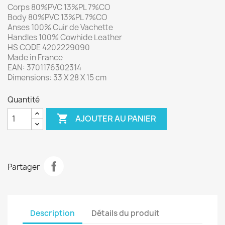
Corps 80%PVC 13%PL 7%CO
Body 80%PVC 13%PL 7%CO
Anses 100% Cuir de Vachette
Handles 100% Cowhide Leather
HS CODE 4202229090
Made in France
EAN: 3701176302314
Dimensions: 33 X 28 X 15 cm
Quantité

AJOUTER AU PANIER
Partager
Description
Détails du produit