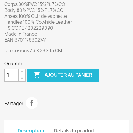
Corps 80%PVC 13%PL 7%CO
Body 80%PVC 13%PL 7%CO
Anses 100% Cuir de Vachette
Handles 100% Cowhide Leather
HS CODE 4202229090
Made in France
EAN:3701176302741
Dimensions 33 X 28 X 15 CM
Quantité

AJOUTER AU PANIER
Partager
Description
Détails du produit